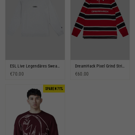
ESL Live Legendäres Sweatshirt Grau meliert
DreamHack Pixel Grind Stripe Rugby-Shirt Rot
€70.00
€60.00
SPAREN 71%