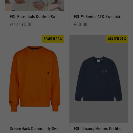
ESL Essentials Konfetti-Sweatshirt Limette
ESL™ Series AFK Sweatshirt Schwarz
Normaler Preis
Sonderpreis
€5.00
€50.00
€50.00
SPAREN 60%
SPAREN 27%
DreamHack Community Sweatshirt Orange
ESL Unsung Heroes Grafik-Sweatshirt-Tinte