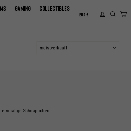
AMS
GAMING
COLLECTIBLES
WÄHRUN
Einlogg
Suc
E
EUR €
SORTIEREN
d einmalige Schnäppchen.