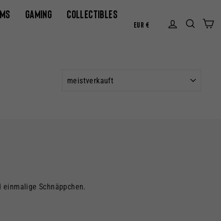
AMS
GAMING
COLLECTIBLES
WÄHRUN
Einlogg
Suc
E
EUR €
SORTIEREN
d einmalige Schnäppchen.